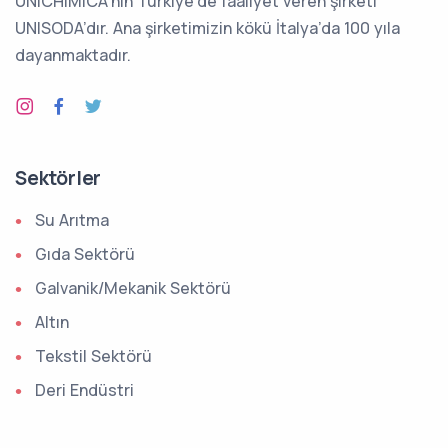
UNICHIMICA’nın Türkiye’de faaliyet veren şirketi
UNISODA’dır. Ana şirketimizin kökü İtalya’da 100 yıla
dayanmaktadır.
Sektörler
Su Arıtma
Gıda Sektörü
Galvanik/Mekanik Sektörü
Altın
Tekstil Sektörü
Deri Endüstri